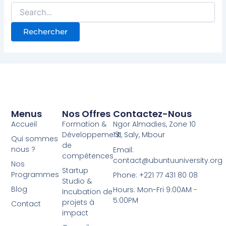
Menus
Nos Offres
Contactez-Nous
Accueil
Formation &
Ngor Almadies, Zone 10
Développement
131, Saly, Mbour
Qui sommes
de
nous ?
Email:
compétences
contact@ubuntuuniversity.org
Nos
Startup
Programmes
Phone: +221 77 431 80 08
Studio &
Blog
Hours: Mon-Fri 9:00AM -
Incubation de
5:00PM
projets à
Contact
impact